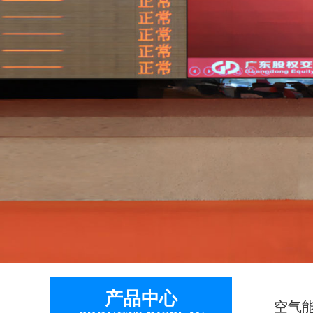
7
8
9
产品中心
空气