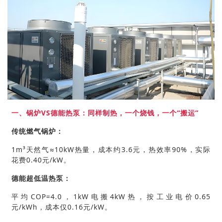
一、锅炉VS德能热泵：同样制热，一个烧钱，一个“搬运”
传统燃气锅炉：
1m³天然气≈10kW热量，成本约3.6元，热效率90%，实际
花费0.40元/kW。
德能超低温热泵：
平均COP=4.0，1kW电搬4kW热，按工业电价0.65
元/kWh，成本仅0.16元/kW。