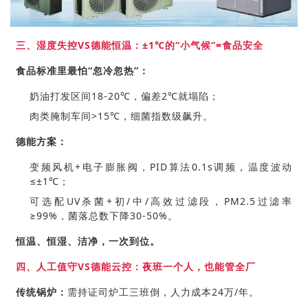
三、湿度失控VS德能恒温：±1℃的“小气候”=食品安全
食品标准里最怕“忽冷忽热”：
奶油打发区间18-20℃，偏差2℃就塌陷；
肉类腌制车间>15℃，细菌指数级飙升。
德能方案：
变频风机+电子膨胀阀，PID算法0.1s调频，温度波动
≤±1℃；
可选配UV杀菌+初/中/高效过滤段，PM2.5过滤率
≥99%，菌落总数下降30-50%。
恒温、恒湿、洁净，一次到位。
四、人工值守VS德能云控：夜班一个人，也能管全厂
传统锅炉：
需持证司炉工三班倒，人力成本24万/年。