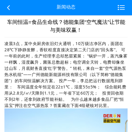


新闻动态
车间恒温=食品生命线？德能集团“空气魔法”让节能
与美味双赢！
凌晨3点，某中央厨房依旧灯火通明，10万级洁净区内，面团在
28℃下静静发酵，香软程度直接决定第二天门店的“回头客”。 可
一年前的此时，生产经理李总却愁眉紧展： “锅炉一开，蒸汽像雾
一样飘，湿度飙升，菌落总数超标；电空调全天转，电费却像坐
过山车，月底财务直接‘红字’警告。” 转机，来自一套“空气源热泵
热水机组”——广州德能新能源科技有限公司（以下简称“德能集
团”）的车间恒温解决方案。 投产一年，李总把运行数据甩到群
里： 车间温度全年恒定在22±1℃，湿度55±5%； 综合能耗费
用从2.8元/㎡/天降到1.1元，一年省下近60万元； 投资回收期
不到2年，还拿到政府节能补贴。 为什么越来越多食品厂把“恒
温宝”押注在空气源热泵？答案藏在下面4组硬核对比里。